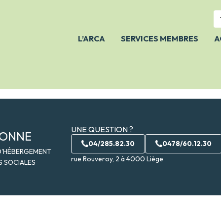
L’ARCA
SERVICES MEMBRES
A
NOTRE ÉQUIPE
À PROPOS
FAIRE UN DON
NOS ACTIVITÉS
UNE QUESTION ?
NOS
LONNE
JE SUIS DÉJÀ MEMBRE
PUBLICATIONS/NOTRE
04/285.82.30
0478/60.12.30
POSITION
D'HÉBERGEMENT
Mon code à 6 chiffres
rue Rouveroy, 2 à 4000 Liège
S SOCIALES
Accéder à l'espace membre