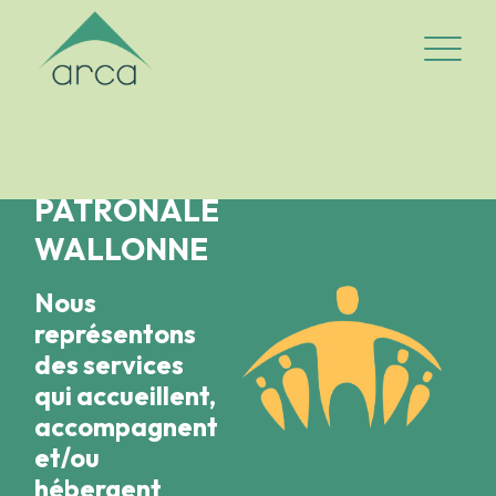
Logo Arca-asbl
Ouvrir/fe
FÉDÉRATION
PATRONALE
WALLONNE
Nous
représentons
des services
qui accueillent,
accompagnent
et/ou
hébergent