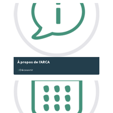
P
Ac
Ac
Vo
A
d’
À propos de l’ARCA
Découvrir