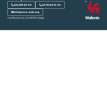
04/285.82.30
0478/60.12.30
info@arca-asbl.org
rue Rouveroy, 2 à 4000 Liège