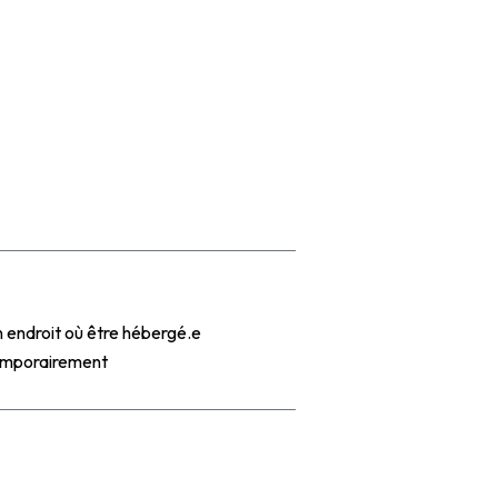
R QUEL BESOIN ?
 endroit où être hébergé.e
emporairement