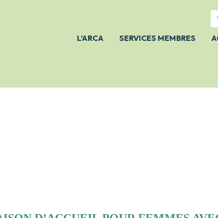
L’ARCA
SERVICES MEMBRES
A
NOTRE ÉQUIPE
À PROPOS
FAIRE UN DON
NOS ACTIVITÉS
NOS
PUBLICATIONS/NOTRE
POSITION