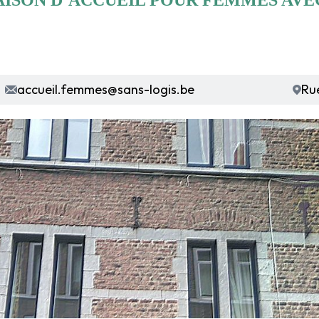
MAISON D’ACCUEIL POUR FEMMES AVE
accueil.femmes@sans-logis.be
Ru
JE SUIS DÉJÀ MEMBRE
Mon code à 6 chiffres
Accéder à l'espace membre
DEVENIR MEMBRE
Profitez de nos avantages exclusifs
Accéder à tout le contenu du site web