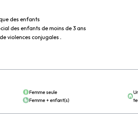
Accéder à des évènements exclusifs
Voir dernières actualités du secteurs
Accéder à notre base de données
ue des enfants
d’informations utiles sur le secteur
al des enfants de moins de 3 ans
de violences conjugales .
Devenir membre
POUR QUI ?
POU
Femme seule
Un
Femme + enfant(s)
t