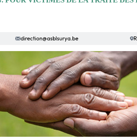
. POUR VICTIMES DE LA TRAITE DES
JE SUIS DÉJÀ MEMBRE
Mon code à 6 chiffres
direction@asblsurya.be
R
Accéder à l'espace membre
DEVENIR MEMBRE
Profitez de nos avantages exclusifs
Accéder à tout le contenu du site web
Accéder à des évènements exclusifs
Voir dernières actualités du secteurs