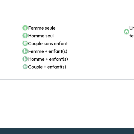
Accéder à notre base de données
d’informations utiles sur le secteur
POUR QUI ?
POU
Devenir membre
Femme seule
Un
Homme seul
t
Couple sans enfant
Femme + enfant(s)
Homme + enfant(s)
Couple + enfant(s)