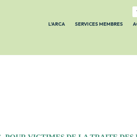
L’ARCA
SERVICES MEMBRES
A
NOTRE ÉQUIPE
À PROPOS
FAIRE UN DON
NOS ACTIVITÉS
NOS
PUBLICATIONS/NOTRE
POSITION