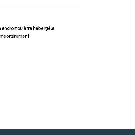
R QUEL BESOIN ?
 endroit où être hébergé.e
emporairement