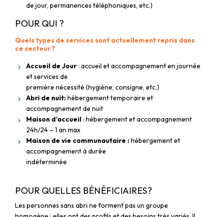
de jour, permanences téléphoniques, etc.)
POUR QUI ?
Quels types de services sont actuellement repris dans
ce secteur ?
Accueil de Jour
: accueil et accompagnement en journée
P
et services de
Ac
première nécessité (hygiène, consigne, etc.)
Ac
Vo
Abri de nuit:
hébergement temporaire et
A
accompagnement de nuit
d’
Maison d’accueil
: hébergement et accompagnement
24h/24 – 1 an max
Maison de vie communautaire :
hébergement et
accompagnement à durée
indéterminée
POUR QUELLES BÉNÉFICIAIRES?
Les personnes sans abri ne forment pas un groupe
homogène : elles ont des profils et des besoins très variés. Il