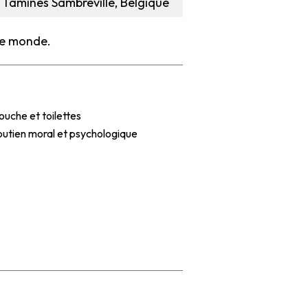
, Tamines Sambreville, Belgique
 le monde.
R QUEL BESOIN ?
uche et toilettes
outien moral et psychologique