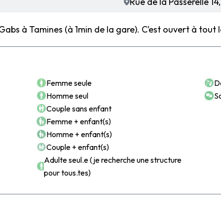
Rue de la Passerelle 14
 Gabs à Tamines (à 1min de la gare). C’est ouvert à tout
Accéder à l'espace membre
POUR QUI ?
POU
DEVENIR MEMBRE
Femme seule
Do
Profitez de nos avantages exclusifs
Homme seul
S
Couple sans enfant
Accéder à tout le contenu du site web
Femme + enfant(s)
Accéder à des évènements exclusifs
Homme + enfant(s)
Voir dernières actualités du secteurs
Couple + enfant(s)
Accéder à notre base de données
d’informations utiles sur le secteur
Adulte seul.e (je recherche une structure
pour tous.tes)
Devenir membre