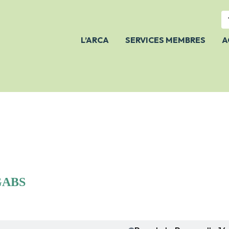
L’ARCA
SERVICES MEMBRES
A
NOTRE ÉQUIPE
À PROPOS
FAIRE UN DON
NOS ACTIVITÉS
NOS
PUBLICATIONS/NOTRE
POSITION
GABS
JE SUIS DÉJÀ MEMBRE
Mon code à 6 chiffres