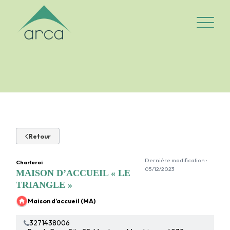
Logo Arca-asbl
Ouvrir/fe
Retour
Dernière modification :
Charleroi
05/12/2023
MAISON D’ACCUEIL « LE
TRIANGLE »
Maison d’accueil (MA)
3271438006