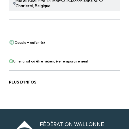
Rue du Beau Site 28, Mont-sur-Marchienne 6032
Charleroi, Belgique
POUR QUI ?
Couple + enfant(s)
POUR QUEL BESOIN ?
Un endroit où être hébergé.e temporairement
PLUS D'INFOS
Logo Arca-asbl
FÉDÉRATION WALLONNE