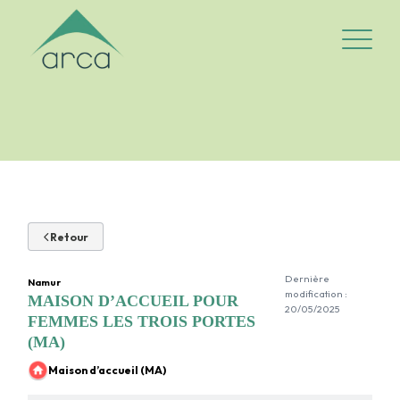
Logo Arca-asbl
Ouvrir/fe
Retour
Dernière
Namur
modification :
MAISON D’ACCUEIL POUR
20/05/2025
FEMMES LES TROIS PORTES
(MA)
Maison d’accueil (MA)