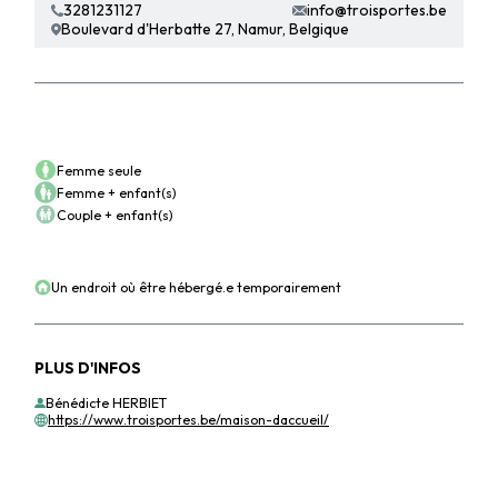
3281231127
info@troisportes.be
Boulevard d'Herbatte 27, Namur, Belgique
POUR QUI ?
Femme seule
Femme + enfant(s)
Couple + enfant(s)
POUR QUEL BESOIN ?
Un endroit où être hébergé.e temporairement
PLUS D'INFOS
Bénédicte HERBIET
https://www.troisportes.be/maison-daccueil/