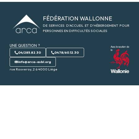
Logo Arca-asbl
FÉDÉRATION WALLONNE
DE SERVICES D'ACCUEIL ET D'HÉBERGEMENT POUR
PERSONNES EN DIFFICULTÉS SOCIALES
UNE QUESTION ?
04/285.82.30
0478/60.12.30
info@arca-asbl.org
rue Rouveroy, 2 à 4000 Liège
P
Ac
Ac
Vo
A
d’