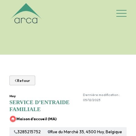
Logo Arca-asbl
Ouvrir/fe
Retour
Dernière modification :
Huy
05/12/2023
SERVICE D’ENTRAIDE
FAMILIALE
Maison d’accueil (MA)
3285215752
Rue du Marché 35, 4500 Huy, Belgique