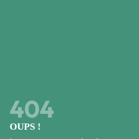
Close
JE SUIS DÉJÀ MEMBRE
Mon code à 6 chiffres
4
0
4
Accéder à l'espace membre
OUPS !