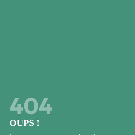
Close
JE SUIS DÉJÀ MEMBRE
Mon code à 6 chiffres
4
0
4
Accéder à l'espace membre
OUPS !