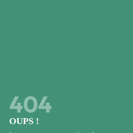
Close
JE SUIS DÉJÀ MEMBRE
Mon code à 6 chiffres
4
0
4
Accéder à l'espace membre
OUPS !