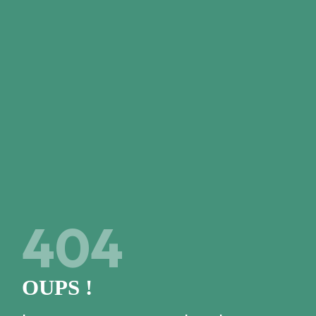
Close
JE SUIS DÉJÀ MEMBRE
Mon code à 6 chiffres
4
0
4
Accéder à l'espace membre
OUPS !